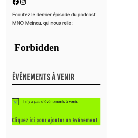
Facebook
Instagram
Ecoutez le dernier épisode du podcast
MNO Meinau, qui nous relie
:
ÉVÉNEMENTS À VENIR
Il n’y a pas d’évènements à venir.
N
o
t
i
Cliquez ici pour ajouter un événement
c
e