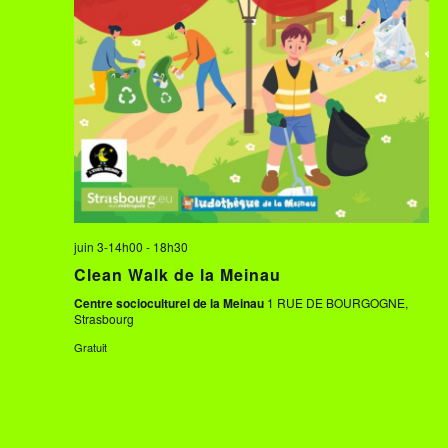
a
e
t
e
e
v
.
t
u
n
e
a
s
juin 3-14h00
-
18h30
v
É
Clean Walk de la Meinau
v
Centre socioculturel de la Meinau
1 RUE DE BOURGOGNE,
i
Strasbourg
è
Gratuit
g
n
a
e