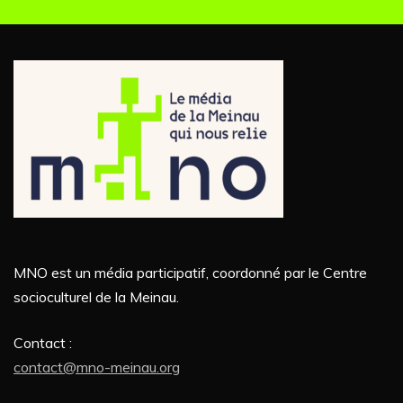
t
m
e
i
n
o
t
n
d
e
MNO est un média participatif, coordonné par le Centre
socioculturel de la Meinau.
v
Contact :
u
contact@mno-meinau.org