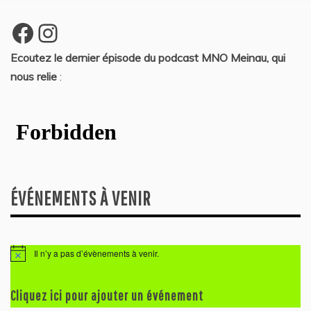
Facebook
Instagram
Ecoutez le dernier épisode du podcast MNO Meinau, qui
nous relie
:
ÉVÉNEMENTS À VENIR
Il n’y a pas d’évènements à venir.
N
o
t
i
Cliquez ici pour ajouter un événement
c