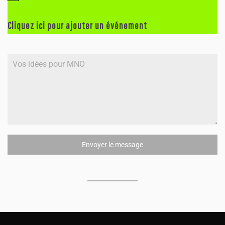
o
t
i
Cliquez ici pour ajouter un événement
c
e
Envoyer le message