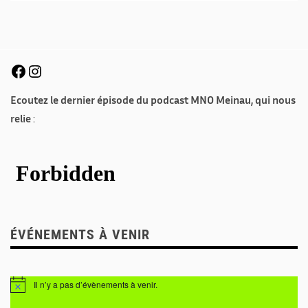
Ecoutez le dernier épisode du podcast MNO Meinau, qui nous
relie
:
ÉVÉNEMENTS À VENIR
Il n’y a pas d’évènements à venir.
N
o