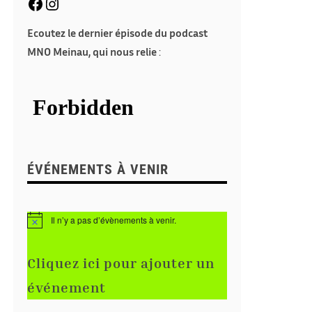
Ecoutez le dernier épisode du podcast
MNO Meinau, qui nous relie
:
ÉVÉNEMENTS À VENIR
Il n’y a pas d’évènements à venir.
N
o
t
i
Cliquez ici pour ajouter un
c
e
événement