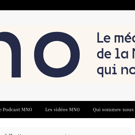
US RELIE
e Podcast MNO
Les vidéos MNO
Qui sommes-nous 