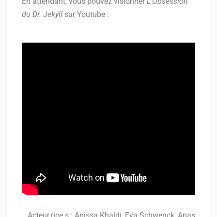
En attendant, vous pouvez visionner
L’Obsession
du Dr. Jekyll
sur Youtube :
Acteur.rice.s : Anissa Khaldi, Eva Schwenck, Anas